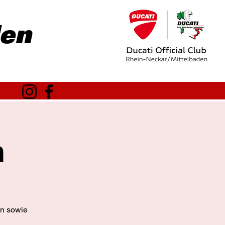
den
h
en sowie