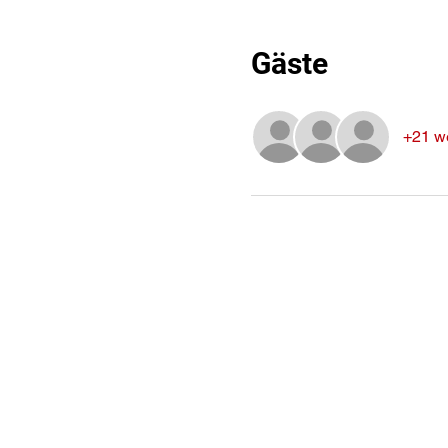
Gäste
+21 w