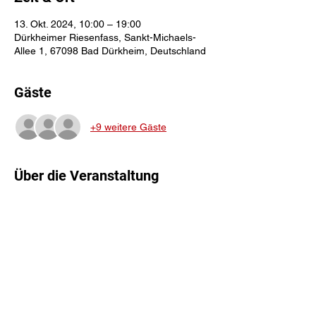
13. Okt. 2024, 10:00 – 19:00
Dürkheimer Riesenfass, Sankt-Michaels-
Allee 1, 67098 Bad Dürkheim, Deutschland
Gäste
+9 weitere Gäste
Über die Veranstaltung
Weitere Infos folgen über die bekannten 
Kanäle und zu entsprechender Zeit. Wir 
freuen uns auf Dich!
Diese Veranstaltung teilen