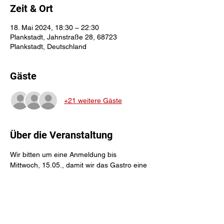
Zeit & Ort
18. Mai 2024, 18:30 – 22:30
Plankstadt, Jahnstraße 28, 68723
Plankstadt, Deutschland
Gäste
+21 weitere Gäste
Über die Veranstaltung
Wir bitten um eine Anmeldung bis 
Mittwoch, 15.05., damit wir das Gastro eine 
verlässliche Zahl an Personen melden 
können. Bitte bedenkt, dass bei vielen 
Anwesenden es nicht immer gelingt, dass 
alle zusammen essen können. Es wird eine 
verkleinerte Karte für uns angeboten.