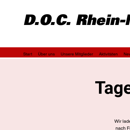
D.O.C. Rhein
Start
Über uns
Unsere Mitglieder
Aktivitäten
Ne
Tage
Wir lad
nach F