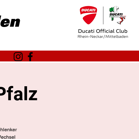
den
Pfalz
chlenker
Wechsel