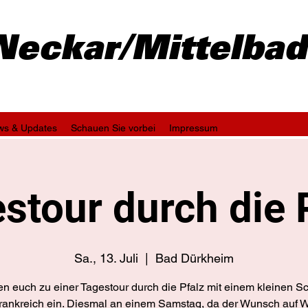
-Neckar/Mittelba
ws & Updates
Schauen Sie vorbei
Impressum
stour durch die 
Sa., 13. Juli
  |  
Bad Dürkheim
en euch zu einer Tagestour durch die Pfalz mit einem kleinen S
rankreich ein. Diesmal an einem Samstag, da der Wunsch auf 